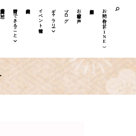
前野呉服店の想い
前野でできること
イベント情報
ギャラリー
ブログ
お客様の声
お問い合わせ（LINE）
✧