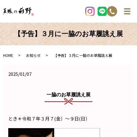
【予告】３月に一脇のお草履誂え展
HOME
お知らせ
【予告】３月に一脇のお草履誂え展
2025/01/07
一脇のお草履誂え展
とき＊令和７年３月７(金）～９日(日）