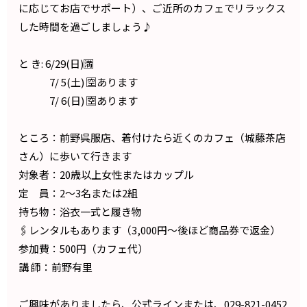
に応じてお店でサポート）、ご近所のカフェでリラックス
した時間を過ごしましょう♪
と き: 6/29(日)🈵
7/ 5(土) 🈳あります
7/ 6(日) 🈳あります
ところ：前野呉服店、着付けたら近くのカフェ（城藤茶店
さん）に歩いて行きます
対象者：20歳以上女性またはカップル
定 員：2〜3名または2組
持ち物：浴衣一式と履き物
🖇️レンタルもあります（3,000円〜後ほど商品券で返金）
参加費：500円（カフェ代）
講 師：前野有里
ご興味がありましたら、公式ラインまたは、029-821-0452