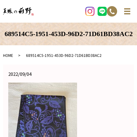
689514C5-1951-453D-96D2-71D61BD38AC2
HOME
689514C5-1951-453D-96D2-71D61BD38AC2
2022/09/04